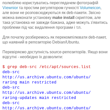
полюбляю користуватись переглядачем фотографій
Viewnior
та простим регулятором гучності
Volumeicon
,
але вони не розповсюджуються як deb-пакети. Звісно
можна виконати установку
make install
скриптом, але
така установка не завжди бажана, адже можуть з'явитись
проблеми під час видалення програми і т.п.
Для початку розберемось як перекомпілювати deb-пакет,
що наявний в репозиторію Debian/Ubuntu.
Перевіряємо доступність source-репозиторіїв. Якщо вони
відсутні - необхідно їх дозволити:
$ grep deb-src /etc/apt/sources.list
deb-src
http://us.archive.ubuntu.com/ubuntu/
raring main restricted
deb-src
http://us.archive.ubuntu.com/ubuntu/
raring-updates main restricted
deb-src
http://us.archive.ubuntu.com/ubuntu/