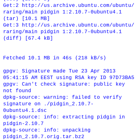
Get:2 http://us.archive.ubuntu.com/ubuntu/
raring/main pidgin 1:2.10.7-0ubuntu4.1
(tar) [10.1 MB]
Get:3 http://us.archive.ubuntu.com/ubuntu/
raring/main pidgin 1:2.10.7-0ubuntu4.1
(diff) [67.4 kB]
Fetched 10.1 MB in 46s (218 kB/s)
gpgv: Signature made Tue 23 Apr 2013
05:41:15 AM EEST using RSA key ID 97D73BA5
gpgv: Can't check signature: public key
not found
dpkg-source: warning: failed to verify
signature on ./pidgin_2.10.7-
0ubuntu4.1.dsc
dpkg-source: info: extracting pidgin in
pidgin-2.10.7
dpkg-source: info: unpacking
pidgin_2.10.7.orig.tar.bz2