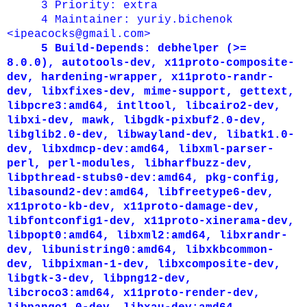
3
Priority: extra
4
Maintainer: yuriy.bichenok
<ipeacocks@gmail.com>
5
Build-Depends: debhelper (>=
8.0.0), autotools-dev, x11proto-composite-
dev, hardening-wrapper, x11proto-randr-
dev, libxfixes-dev, mime-support, gettext,
libpcre3:amd64, intltool, libcairo2-dev,
libxi-dev, mawk, libgdk-pixbuf2.0-dev,
libglib2.0-dev, libwayland-dev, libatk1.0-
dev, libxdmcp-dev:amd64, libxml-parser-
perl, perl-modules, libharfbuzz-dev,
libpthread-stubs0-dev:amd64, pkg-config,
libasound2-dev:amd64, libfreetype6-dev,
x11proto-kb-dev, x11proto-damage-dev,
libfontconfig1-dev, x11proto-xinerama-dev,
libpopt0:amd64, libxml2:amd64, libxrandr-
dev, libunistring0:amd64, libxkbcommon-
dev, libpixman-1-dev, libxcomposite-dev,
libgtk-3-dev, libpng12-dev,
libcroco3:amd64, x11proto-render-dev,