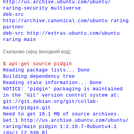
http://us.archive.ubuntu.com/ubuntu/
raring-security multiverse
deb-src
http://archive.canonical.com/ubuntu raring
partner
deb-src http://extras.ubuntu.com/ubuntu
raring main
Cкачуємо сирці (вихідний код):
$ apt-get source pidgin
Reading package lists... Done
Building dependency tree
Reading state information... Done
NOTICE: 'pidgin' packaging is maintained
in the 'Git' version control system at:
git://git.debian.org/git/collab-
maint/pidgin.git
Need to get 10.1 MB of source archives.
Get:1 http://us.archive.ubuntu.com/ubuntu/
raring/main pidgin 1:2.10.7-0ubuntu4.1
(dsc) [2,590 B]