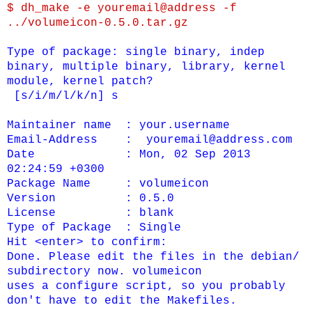
$ dh_make -e youremail@address -f
../volumeicon-0.5.0.tar.gz
Type of package: single binary, indep
binary, multiple binary, library, kernel
module, kernel patch?
[s/i/m/l/k/n] s
Maintainer name : your.username
Email-Address : youremail@address.com
Date : Mon, 02 Sep 2013
02:24:59 +0300
Package Name : volumeicon
Version : 0.5.0
License : blank
Type of Package : Single
Hit <enter> to confirm:
Done. Please edit the files in the debian/
subdirectory now. volumeicon
uses a configure script, so you probably
don't have to edit the Makefiles.