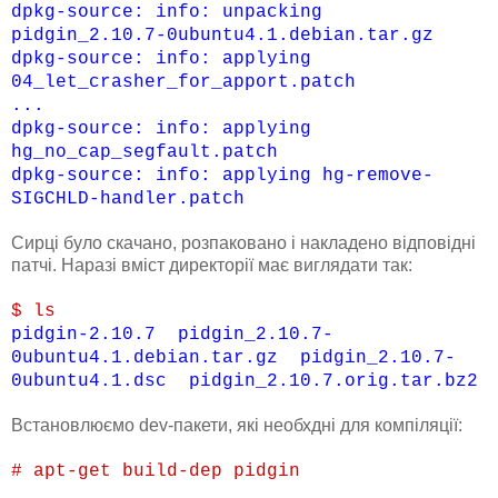
dpkg-source: info: unpacking
pidgin_2.10.7-0ubuntu4.1.debian.tar.gz
dpkg-source: info: applying
04_let_crasher_for_apport.patch
...
dpkg-source: info: applying
hg_no_cap_segfault.patch
dpkg-source: info: applying hg-remove-
SIGCHLD-handler.patch
Сирці було скачано, розпаковано і накладено відповідні
патчі. Наразі вміст директорії має виглядати так:
$ ls
pidgin-2.10.7 pidgin_2.10.7-
0ubuntu4.1.debian.tar.gz pidgin_2.10.7-
0ubuntu4.1.dsc pidgin_2.10.7.orig.tar.bz2
Встановлюємо dev-пакети, які необхдні для компіляції:
# apt-get build-dep pidgin