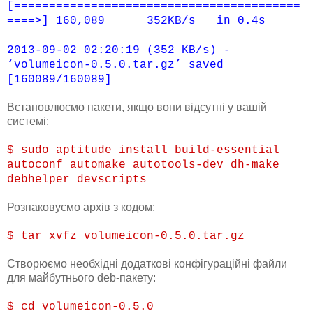
[=========================================
====>] 160,089 352KB/s in 0.4s
2013-09-02 02:20:19 (352 KB/s) -
‘volumeicon-0.5.0.tar.gz’ saved
[160089/160089]
Встановлюємо пакети, якщо вони відсутні у вашій
системі:
$ sudo aptitude install build-essential
autoconf automake autotools-dev dh-make
debhelper devscripts
Розпаковуємо архів з кодом:
$ tar xvfz volumeicon-0.5.0.tar.gz
Створюємо необхідні додаткові конфігураційні файли
для майбутнього deb-пакету:
$ cd volumeicon-0.5.0