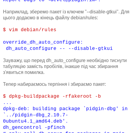
Наприклад, зберемо пакет із ключем "--disable-gtkui". Для
цього додаємо в кінець файлу debian/rules:
$ vim debian/rules
override_dh_auto_configure:
dh_auto_configure -- --disable-gtkui
Зауважу, що перед dh_auto_configure необхідно тиснути
табуляцію замість пробілів, інакше під час збирання
з'явиться помилка.
Тепер набираємось терпіння і збираємо пакет:
$ dpkg-buildpackage -rfakeroot -b
...
dpkg-deb: building package `pidgin-dbg' in
`../pidgin-dbg_2.10.7-
0ubuntu4.1_amd64.deb'.
dh_gencontrol -pfinch