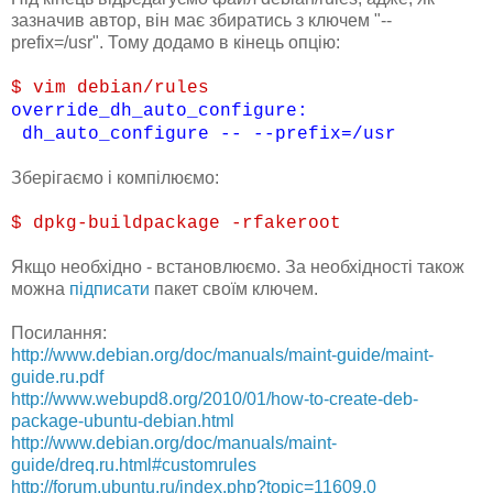
зазначив автор, він має збиратись з ключем "--
prefix=/usr". Тому додамо в кінець опцію:
$ vim debian/rules
override_dh_auto_configure:
dh_auto_configure -- --prefix=/usr
Зберігаємо і компілюємо:
$ dpkg-buildpackage -rfakeroot
Якщо необхідно - встановлюємо. За необхідності також
можна
підписати
пакет своїм ключем.
Посилання:
http://www.debian.org/doc/manuals/maint-guide/maint-
guide.ru.pdf
http://www.webupd8.org/2010/01/how-to-create-deb-
package-ubuntu-debian.html
http://www.debian.org/doc/manuals/maint-
guide/dreq.ru.html#customrules
http://forum.ubuntu.ru/index.php?topic=11609.0