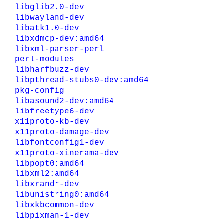
libglib2.0-dev
libwayland-dev
libatk1.0-dev
libxdmcp-dev:amd64
libxml-parser-perl
perl-modules
libharfbuzz-dev
libpthread-stubs0-dev:amd64
pkg-config
libasound2-dev:amd64
libfreetype6-dev
x11proto-kb-dev
x11proto-damage-dev
libfontconfig1-dev
x11proto-xinerama-dev
libpopt0:amd64
libxml2:amd64
libxrandr-dev
libunistring0:amd64
libxkbcommon-dev
libpixman-1-dev