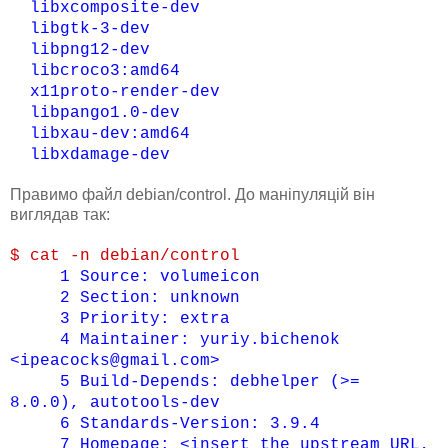
libxcomposite-dev
libgtk-3-dev
libpng12-dev
libcroco3:amd64
x11proto-render-dev
libpango1.0-dev
libxau-dev:amd64
libxdamage-dev
Правимо файл debian/control. До маніпуляцій він
виглядав так:
$ cat -n debian/control
1
Source: volumeicon
2
Section: unknown
3
Priority: extra
4
Maintainer: yuriy.bichenok
<ipeacocks@gmail.com>
5
Build-Depends: debhelper (>=
8.0.0), autotools-dev
6
Standards-Version: 3.9.4
7
Homepage: <insert the upstream URL,