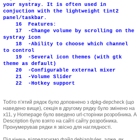
your systray. It is often used in
conjuction with the lightweight tint2
panel/taskbar.
16
Features:
17
-Change volume by scrolling on the
systray icon
18
-Ability to choose which channel
to control
19
-Several icon themes (with gtk
theme as default)
20
-Configurable external mixer
21
-Volume Slider
22
-Hotkey support
Тобто п'ятий рядок було доповнено з dpkg-depcheck (що
наведено вище), секція в другому рядку було змінено на
x11, у Homepage було введено url-сторінки розробника. А
Description було взято на сайті сайту розробника.
Пронумерував рядки я звісно для наглядності.
Під кінець відредагуємо файл debian/rules, адже, як