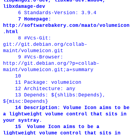
libpango1.0-dev, libxau-dev:amd64,
libxdamage-dev
6
Standards-Version: 3.9.4
7
Homepage:
http://softwarebakery.com/maato/volumeicon
.html
8
#Vcs-Git:
git://git.debian.org/collab-
maint/volumeicon.git
9
#Vcs-Browser:
http://git.debian.org/?p=collab-
maint/volumeicon.git;a=summary
10
11
Package: volumeicon
12
Architecture: any
13
Depends: ${shlibs:Depends},
${misc:Depends}
14
Description: Volume Icon aims to be
a lightweight volume control that sits in
your systray.
15
Volume Icon aims to be a
lightweight volume control that sits in