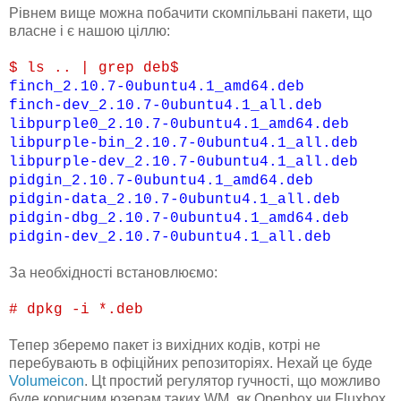
Рівнем вище можна побачити скомпільвані пакети, що
власне і є нашою ціллю:
$ ls .. | grep deb$
finch_2.10.7-0ubuntu4.1_amd64.deb
finch-dev_2.10.7-0ubuntu4.1_all.deb
libpurple0_2.10.7-0ubuntu4.1_amd64.deb
libpurple-bin_2.10.7-0ubuntu4.1_all.deb
libpurple-dev_2.10.7-0ubuntu4.1_all.deb
pidgin_2.10.7-0ubuntu4.1_amd64.deb
pidgin-data_2.10.7-0ubuntu4.1_all.deb
pidgin-dbg_2.10.7-0ubuntu4.1_amd64.deb
pidgin-dev_2.10.7-0ubuntu4.1_all.deb
За необхідності встановлюємо:
# dpkg -i *.deb
Тепер зберемо пакет із вихідних кодів, котрі не
перебувають в офіційних репозиторіях. Нехай це буде
Volumeicon
. Цt простий регулятор гучності, що можливо
буде корисним юзерам таких WM, як Openbox чи Fluxbox.