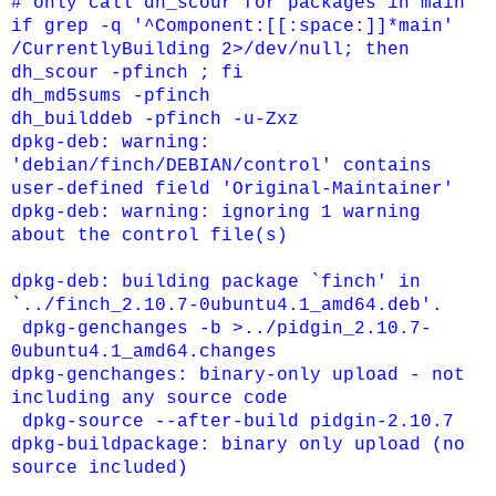
# only call dh_scour for packages in main
if grep -q '^Component:[[:space:]]*main'
/CurrentlyBuilding 2>/dev/null; then
dh_scour -pfinch ; fi
dh_md5sums -pfinch
dh_builddeb -pfinch -u-Zxz
dpkg-deb: warning:
'debian/finch/DEBIAN/control' contains
user-defined field 'Original-Maintainer'
dpkg-deb: warning: ignoring 1 warning
about the control file(s)
dpkg-deb: building package `finch' in
`../finch_2.10.7-0ubuntu4.1_amd64.deb'.
dpkg-genchanges -b >../pidgin_2.10.7-
0ubuntu4.1_amd64.changes
dpkg-genchanges: binary-only upload - not
including any source code
dpkg-source --after-build pidgin-2.10.7
dpkg-buildpackage: binary only upload (no
source included)