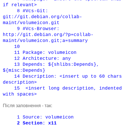
if relevant>
8
#Vcs-Git:
git://git.debian.org/collab-
maint/volumeicon.git
9
#Vcs-Browser:
http://git.debian.org/?p=collab-
maint/volumeicon.git;a=summary
10
11
Package: volumeicon
12
Architecture: any
13
Depends: ${shlibs:Depends},
${misc:Depends}
14
Description: <insert up to 60 chars
description>
15
<insert long description, indented
with spaces>
Після заповнення - так:
1
Source: volumeicon
2
Section: x11