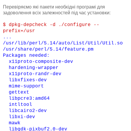
Перевіряємо які пакети необхідні програмі для
задоволення всіх залежностей під час установки:
$ dpkg-depcheck -d ./configure --
prefix=/usr
...
/usr/lib/perl/5.14/auto/List/Util/Util.so
/usr/share/perl/5.14/feature.pm
Packages needed:
x11proto-composite-dev
hardening-wrapper
x11proto-randr-dev
libxfixes-dev
mime-support
gettext
libpcre3:amd64
intltool
libcairo2-dev
libxi-dev
mawk
libgdk-pixbuf2.0-dev