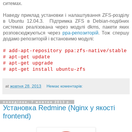
ситемах.
Наведу приклад установки і налаштування ZFS-розділу
в Ubuntu 12.04.3. Підтримка ZFS в Debian-подібних
системах реалізована через модулі dkms, пакети яких
розповсюджуються через
ppa-репозиторій
. Тож спершу
додамо репозиторій і встановимо модулі:
# add-apt-repository ppa:zfs-native/stable
# apt-get update
# apt-get upgrade
# apt-get install ubuntu-zfs
at
жовтня 28, 2013
Немає коментарів:
понеділок, 7 жовтня 2013 р.
Установка Redmine (Nginx у якості
frontend)