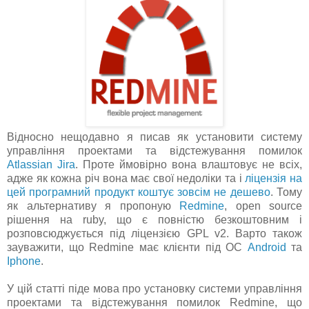
Відносно нещодавно я писав як установити систему
управління проектами та відстежування помилок
Atlassian Jira
. Проте ймовірно вона влаштовує не всіх,
адже як кожна річ вона має свої недоліки та і
ліцензія на
цей програмний продукт коштує зовсім не дешево
. Тому
як альтернативу я пропоную
Redmine
, open source
рішення на ruby, що є повністю безкоштовним і
розповсюджується під ліцензією GPL v2. Варто також
зауважити, що Redmine має клієнти під ОС
Android
та
Iphone
.
У цій статті піде мова про установку системи управління
проектами та відстежування помилок Redmine, що