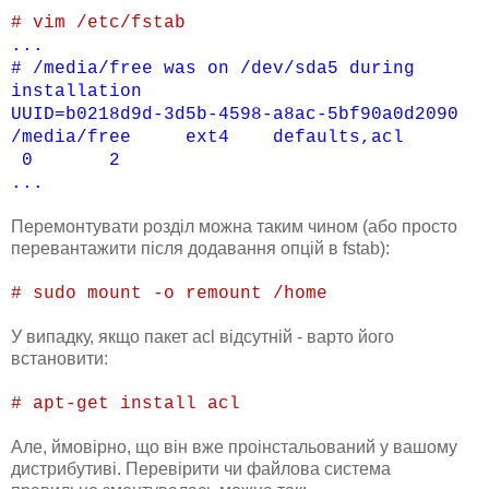
# vim /etc/fstab
...
# /media/free was on /dev/sda5 during
installation
UUID=b0218d9d-3d5b-4598-a8ac-5bf90a0d2090
/media/free ext4 defaults,acl
0 2
...
Перемонтувати розділ можна таким чином (або просто
перевантажити після додавання опцій в fstab):
# sudo mount -o remount /home
У випадку, якщо пакет acl відсутній - варто його
встановити:
# apt-get install acl
Але, ймовірно, що він вже проінстальований у вашому
дистрибутиві. Перевірити чи файлова система