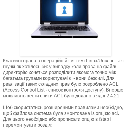
Класичні права в операційній системі Linux/Unix не такі
гнучкі як хотілось би: у випадку коли права на файл/
директорію хочеться розподілити якомога точно між
багатьма групами користувачів - вони безсилі. Для
реалізації таких складних прав було розроблено ACL
(Access Control List - список контроля доступу). Вперше
можливіть вести списи ACL було додано в ядрі 2.4.21.
Щоб скористатись розширеними правилами необхідно,
щоб файлова система була змонтована із опцією acl.
Для цього необхідно або прописати опцію в fstab і
перемонтувати розділ: