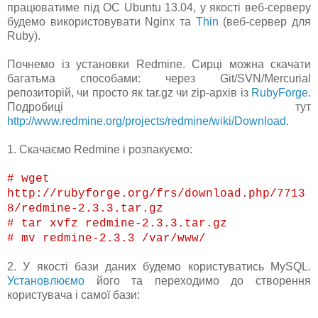
працюватиме під ОС Ubuntu 13.04, у якості веб-серверу
будемо використовувати Nginx та
Thin
(веб-сервер для
Ruby).
Почнемо із установки Redmine. Сирці можна скачати
багатьма способами: через Git/SVN/Mercurial
репозиторій, чи просто як tar.gz чи zip-архів із
RubyForge
.
Подробиці тут
http://www.redmine.org/projects/redmine/wiki/Download
.
1. Скачаємо Redmine і розпакуємо:
# wget
http://rubyforge.org/frs/download.php/7713
8/redmine-2.3.3.tar.gz
# tar xvfz redmine-2.3.3.tar.gz
# mv redmine-2.3.3 /var/www/
2. У якості бази даних будемо користуватись MySQL.
Установлюємо
його та переходимо до створення
користувача і самої бази: