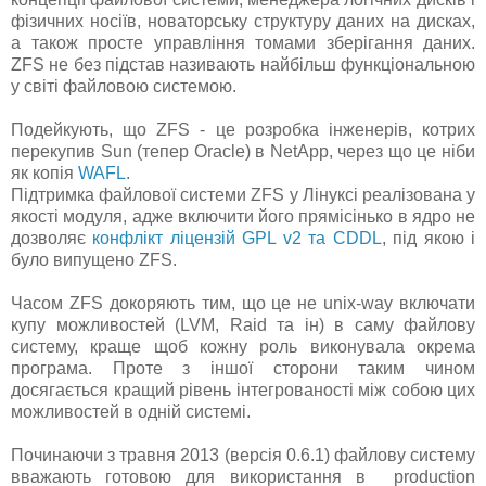
фізичних носіїв, новаторську структуру даних на дисках,
а також просте управління томами зберігання даних.
ZFS не без підстав називають найбільш функціональною
у світі файловою системою.
Подейкують, що ZFS - це розробка інженерів, котрих
перекупив Sun (тепер Oracle) в NetApp, через що це ніби
як копія
WAFL
.
Підтримка файлової системи ZFS у Лінуксі реалізована у
якості модуля, адже включити його прямісінько в ядро не
дозволяє
конфлікт ліцензій GPL v2 та CDDL
, під якою і
було випущено ZFS.
Часом ZFS докоряють тим, що це не unix-way включати
купу можливостей (LVM, Raid та ін) в саму файлову
систему, краще щоб кожну роль виконувала окрема
програма. Проте з іншої сторони таким чином
досягається кращий рівень інтегрованості між собою цих
можливостей в одній системі.
Починаючи з травня 2013 (версія 0.6.1) файлову систему
вважають готовою для використання в production