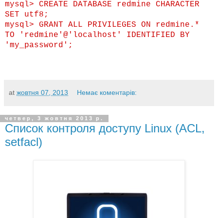
mysql> CREATE DATABASE redmine CHARACTER
SET utf8;
mysql> GRANT ALL PRIVILEGES ON redmine.*
TO 'redmine'@'localhost' IDENTIFIED BY
'my_password';
at
жовтня 07, 2013
Немає коментарів:
четвер, 3 жовтня 2013 р.
Список контроля доступу Linux (ACL,
setfacl)