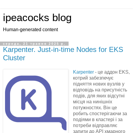
ipeacocks blog
Human-generated content
середа, 21 травня 2025 р.
Karpenter. Just-in-time Nodes for EKS
Cluster
Karpenter
- це аддон EKS,
котрий забезпечує
підняття нових вузлів у
відповідь на присутність
подів, для яких відсутні
місця на нинішніх
потужностях. Він це
робить спостерігаючи за
подіями в кластері і за
потреби відправляє
запити до API хмарного