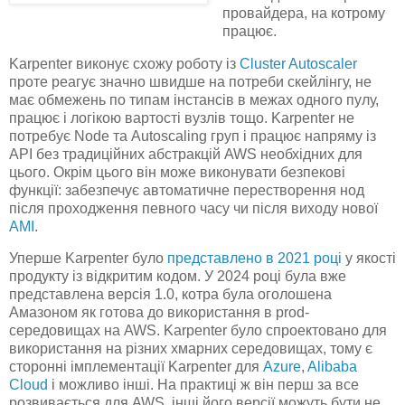
провайдера, на котрому
працює.
Karpenter виконує схожу роботу із
Cluster Autoscaler
проте реагує значно швидше на потреби скейлінгу, не
має обмежень по типам інстансів в межах одного пулу,
працює і логікою вартості вузлів тощо. Karpenter не
потребує Node та Autoscaling груп і працює напряму із
API без традиційних абстракцій AWS необхідних для
цього. Окрім цього він може виконувати безпекові
функції: забезпечує автоматичне перестворення нод
після проходження певного часу чи після виходу нової
AMI
.
Уперше Karpenter було
представлено в 2021 році
у якості
продукту із відкритим кодом. У 2024 році була вже
представлена версія 1.0, котра була оголошена
Амазоном як готова до використання в prod-
середовищах на AWS. Karpenter було cпроектовано для
використання на різних хмарних середовищах, тому є
сторонні імплементації Karpenter для
Azure
,
Alibaba
Cloud
і можливо інші. На практиці ж він перш за все
розвивається для AWS, інші його версії можуть бути не