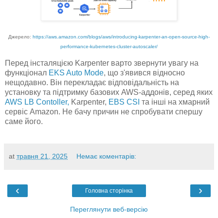
Джерело:
https://aws.amazon.com/blogs/aws/introducing-karpenter-an-open-source-high-
performance-kubernetes-cluster-autoscaler/
Перед інсталяцією Karpenter варто звернути увагу на
функціонал
EKS Auto Mode
, що з'явився відносно
нещодавно. Він перекладає відповідальність на
установку та підтримку базових AWS-аддонів, серед яких
AWS LB Contoller,
Karpenter,
EBS CSI
та інші на хмарний
сервіс Amazon. Не бачу причин не спробувати спершу
саме його.
at
травня 21, 2025
Немає коментарів:
‹
›
Головна сторінка
Переглянути веб-версію