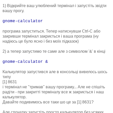
1) Відкрийте ваш улюблений термінал і запустіть звідти
вашу прогу.
gnome-calculator
програма запуститься. Тепер натиснувши Ctrl-C або
закривши термінал закриється і ваша програма (ну
надіюсь це було ясно і без моїх підказок)
2) а тепер запустимо те саме але з символом '&' в кінці
gnome-calculator &
Калькулятор запустився але в консольці вивелось шось
типу
[1] 8631
і термінал не "тримав" вашу програму... Але не спішіть
радіти - при закритті терміналу все ж закриється і наш
калькулятор.
Давайте подивимось все таки шо це за [1] 8631?
Але спочатку запустіть просто калькулятор без усяких