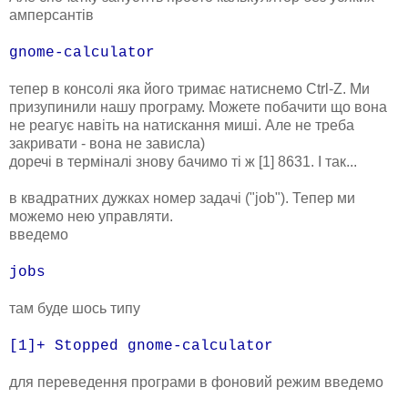
амперсантів
gnome-calculator
тепер в консолі яка його тримає натиснемо Ctrl-Z. Ми
призупинили нашу програму. Можете побачити що вона
не реагує навіть на натискання миші. Але не треба
закривати - вона не зависла)
доречі в терміналі знову бачимо ті ж [1] 8631. І так...
в квадратних дужках номер задачі ("job"). Тепер ми
можемо нею управляти.
введемо
jobs
там буде шось типу
[1]+ Stopped gnome-calculator
для переведення програми в фоновий режим введемо