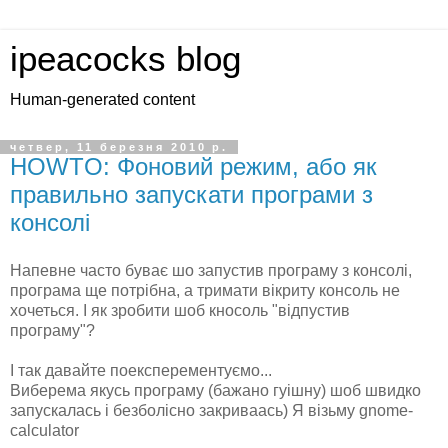
ipeacocks blog
Human-generated content
четвер, 11 березня 2010 р.
HOWTO: Фоновий режим, або як
правильно запускати програми з
консолі
Напевне часто буває шо запустив програму з консолі,
програма ще потрібна, а тримати вікриту консоль не
хочеться. І як зробити шоб кносоль "відпустив
програму"?
І так давайте поексперементуємо...
Виберема якусь програму (бажано гуішну) шоб швидко
запускалась і безболісно закриваась) Я візьму gnome-
calculator