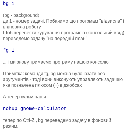
bg 1
(bg - background)
де 1 - номер задачі. Побачимо що прогрмам "відвисла" і
відновила роботу.
Щоб перевести курування програмою (консольний ввід)
переведемо задачу "на передній план"
fg 1
... і ми знову тримаємо програму нашою консолю
Примітка: команди fg, bg можна було юзати без
аругументів - тоді вони виконують управляють задачею
яка позначена плюсом (+) в джобсах
А тепер кульмінація
nohup gnome-calculator
тепер по Ctrl-Z , bg переведемо задачу в фоновий
режим.