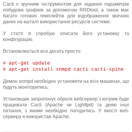
Cacti є зручним інструментом для задання параметрів
побудови графіків за допомогою RRDtool, а також має
багато готових темплейтів для відображення звичних
даних на кшталт використання ресурсів системи.
У статті я спробую описати його установку та
конфігурацію.
Встановлюється все досить просто:
# apt-get update
# apt-get install snmpd cacti cacti-spine
Демон snmpd необхідно установити на всіх машинах, що
будуть моніторитись.
Установщик запропонує обрати вебсервер з котрим буде
працювати Cacti (Apache чи Lighttpd) та деякі інші
питання, з якими необхідно погодитись. У якості веб-
сервера я використав Apache.