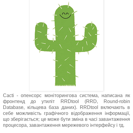
Cacti - опенсорс моніторингова система, написана як
фронтенд до утиліт RRDtool (RRD, Round-robin
Database, кільцева база даних). RRDtool включають в
себе можливість графічного відображення інформації,
що зберігається; це може бути зміна в часі завантаження
процесора, завантаження мережевого інтерфейсу і тд.