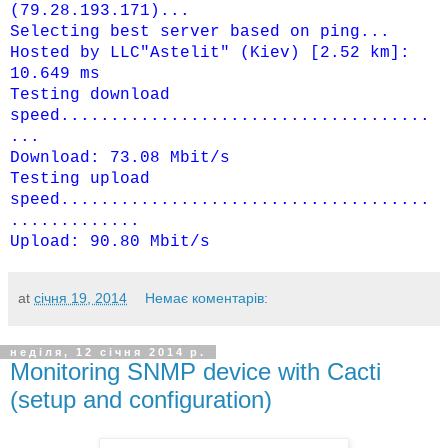
(79.28.193.171)...
Selecting best server based on ping...
Hosted by LLC"Astelit" (Kiev) [2.52 km]:
10.649 ms
Testing download
speed.....................................
...
Download: 73.08 Mbit/s
Testing upload
speed.....................................
.............
Upload: 90.80 Mbit/s
at
січня 19, 2014
Немає коментарів:
неділя, 12 січня 2014 р.
Monitoring SNMP device with Cacti
(setup and configuration)