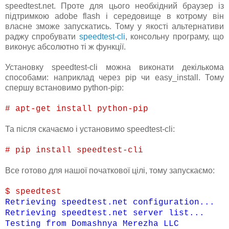
speedtest.net. Проте для цього необхідний браузер із
підтримкою adobe flash і середовище в котрому він
власне зможе запускатись. Тому у якості альтернативи
раджу спробувати
speedtest-cli
, консольну програму, що
виконує абсолютно ті ж функції.
Установку speedtest-cli можна виконати декількома
способами: наприклад через pip чи easy_install. Тому
спершу встановимо python-pip:
# apt-get install python-pip
Та після скачаємо і установимо speedtest-cli:
# pip install speedtest-cli
Все готово для нашої початкової цілі, тому запускаємо:
$ speedtest
Retrieving speedtest.net configuration...
Retrieving speedtest.net server list...
Testing from Domashnya Merezha LLC